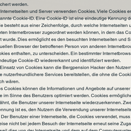
chert werden.
 Internetseiten und Server verwenden Cookies. Viele Cookies e
annte Cookie-ID. Eine Cookie-ID ist eine eindeutige Kennung 
ie besteht aus einer Zeichenfolge, durch welche Internetseiten 
ten Internetbrowser zugeordnet werden können, in dem das C
t wurde. Dies ermöglicht es den besuchten Internetseiten und S
duellen Browser der betroffenen Person von anderen Internetbro
kies enthalten, zu unterscheiden. Ein bestimmter Internetbrow
ndeutige Cookie-ID wiedererkannt und identifiziert werden.
Einsatz von Cookies kann die Bergpension Hacker den Nutzern
te nutzerfreundlichere Services bereitstellen, die ohne die Coo
ich wären.
nes Cookies können die Informationen und Angebote auf unserer
ite im Sinne des Benutzers optimiert werden. Cookies ermöglich
wähnt, die Benutzer unserer Internetseite wiederzuerkennen. Zw
nnung ist es, den Nutzern die Verwendung unserer Internetseit
. Der Benutzer einer Internetseite, die Cookies verwendet, muss
eise nicht bei jedem Besuch der Internetseite erneut seine Zu
weil dies von der Internetseite und dem auf dem Computersyst