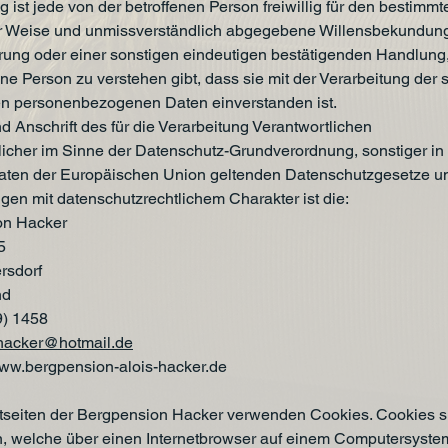
g ist jede von der betroffenen Person freiwillig für den bestimmte
er Weise und unmissverständlich abgegebene Willensbekundun
ärung oder einer sonstigen eindeutigen bestätigenden Handlung,
ene Person zu verstehen gibt, dass sie mit der Verarbeitung der 
en personenbezogenen Daten einverstanden ist.
 Anschrift des für die Verarbeitung Verantwortlichen
licher im Sinne der Datenschutz-Grundverordnung, sonstiger in
aaten der Europäischen Union geltenden Datenschutzgesetze u
en mit datenschutzrechtlichem Charakter ist die:
on Hacker
5
rsdorf
nd
9) 1458
hacker@hotmail.de
ww.bergpension-alois-hacker.de
etseiten der Bergpension Hacker verwenden Cookies. Cookies s
n, welche über einen Internetbrowser auf einem Computersyste