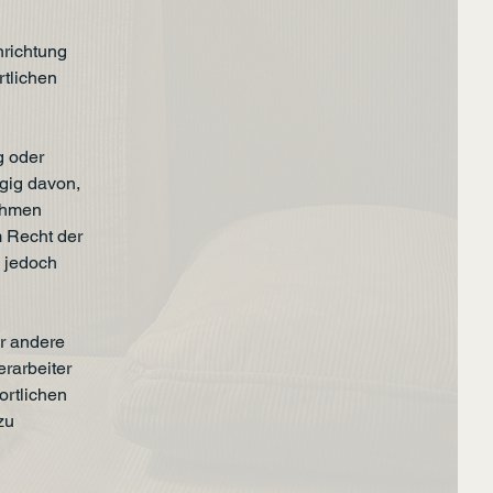
nrichtung
rtlichen
g oder
gig davon,
Rahmen
 Recht der
 jedoch
er andere
erarbeiter
ortlichen
zu