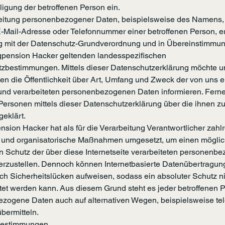
ligung der betroffenen Person ein.
eitung personenbezogener Daten, beispielsweise des Namens,
E-Mail-Adresse oder Telefonnummer einer betroffenen Person, erf
g mit der Datenschutz-Grundverordnung und in Übereinstimmun
rgpension Hacker geltenden landesspezifischen
zbestimmungen. Mittels dieser Datenschutzerklärung möchte u
n die Öffentlichkeit über Art, Umfang und Zweck der von uns 
und verarbeiteten personenbezogenen Daten informieren. Fern
 Personen mittels dieser Datenschutzerklärung über die ihnen 
geklärt.
sion Hacker hat als für die Verarbeitung Verantwortlicher zahl
 und organisatorische Maßnahmen umgesetzt, um einen möglic
n Schutz der über diese Internetseite verarbeiteten personenb
erzustellen. Dennoch können Internetbasierte Datenübertragu
ich Sicherheitslücken aufweisen, sodass ein absoluter Schutz n
tet werden kann. Aus diesem Grund steht es jeder betroffenen Pe
zogene Daten auch auf alternativen Wegen, beispielsweise tel
bermitteln.
sbestimmungen