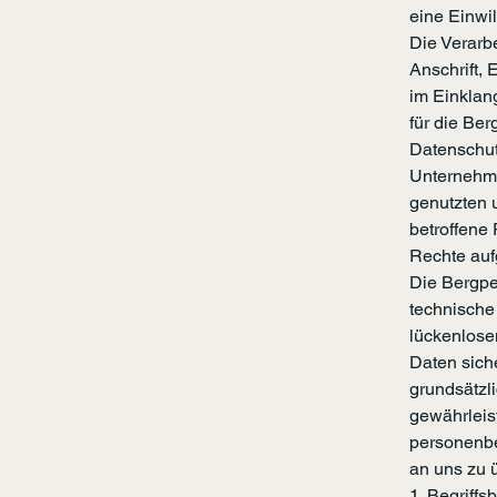
eine Einwil
Die Verarb
Anschrift, 
im Einklan
für die Be
Datenschut
Unternehme
genutzten 
betroffene
Rechte auf
Die Bergpen
technische
lückenlose
Daten sich
grundsätzl
gewährleis
personenbe
an uns zu ü
1. Begriff