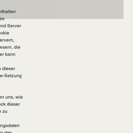
nthalten
des
und Server
ookie
ervern,
wsern, die
ser kann
 dieser
kie-Setzung
en uns, wie
eck dieser
e zu
gangsdaten
em des