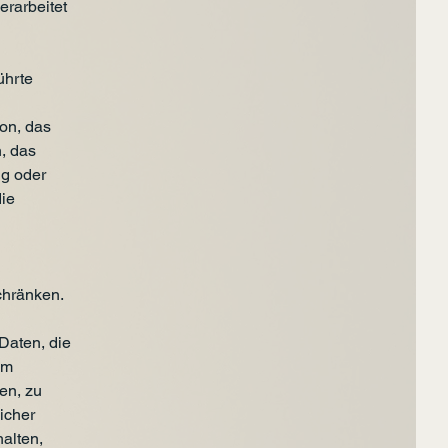
erarbeitet
ührte
on, das
, das
ng oder
die
chränken.
Daten, die
um
en, zu
icher
halten,