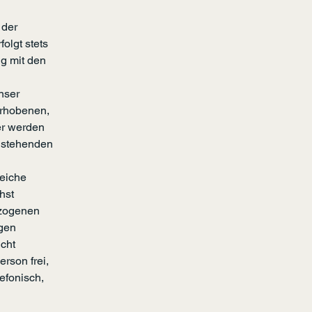
 der
olgt stets
g mit den
nser
erhobenen,
er werden
zustehenden
reiche
hst
ezogenen
ngen
icht
rson frei,
efonisch,