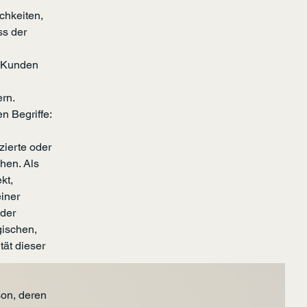
chkeiten,
ss der
e Kunden
ern.
n Begriffe:
zierte oder
ehen. Als
kt,
iner
oder
gischen,
tät dieser
rson, deren