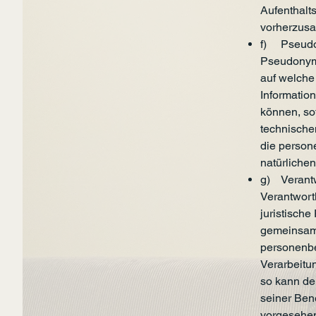
Aufenthalt
vorherzusa
f) Pseudo
Pseudonymi
auf welche
Informatio
können, so
technische
die persone
natürliche
g) Verantwo
Verantwortl
juristische
gemeinsam 
personenbe
Verarbeitu
so kann de
seiner Ben
vorgesehe