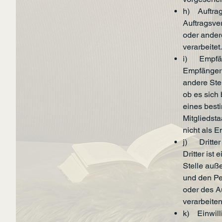
h) Auftrag
Auftragsver
oder ander
verarbeitet.
i) Empfä
Empfänger i
andere Ste
ob es sich 
eines best
Mitgliedst
nicht als 
j) Dritter
Dritter ist
Stelle auß
und den Pe
oder des A
verarbeiten
k) Einwill