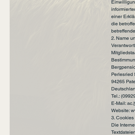
Einwilligun
informiert
einer Erkl
die betroff
betreffend
2. Name und
Verantwort
Mitgliedst
Bestimmung
Bergpensi
Perlesried 
94265 Pate
Deutschla
Tel.: (0992
E-Mail: ac.
Website:
w
3. Cookies
Die Intern
Textdateie