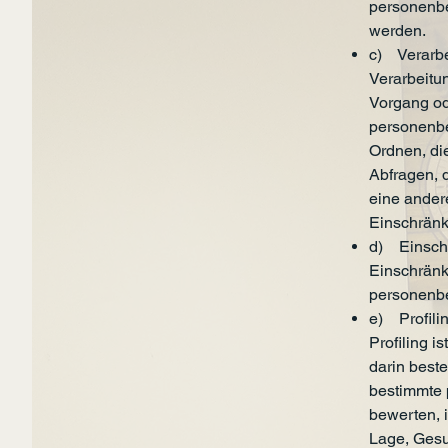
personenbe
werden.
c) Verarb
Verarbeitun
Vorgang od
personenbe
Ordnen, di
Abfragen, 
eine ander
Einschränk
d) Einschr
Einschränk
personenbe
e) Profili
Profiling i
darin best
bestimmte 
bewerten, 
Lage, Gesun