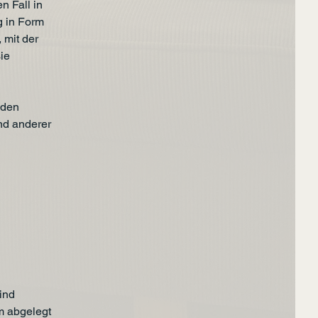
n Fall in
g in Form
 mit der
sie
 den
nd anderer
ind
m abgelegt