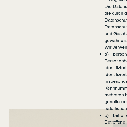
Die Datens
die durch 
Datenschu
Datenschutz
und Geschä
gewährleist
Wir verwen
a) person
Personenbez
identifizie
identifizie
insbesonde
Kennnummer
mehreren b
genetischen
natürlichen
b) betroff
Betroffene 