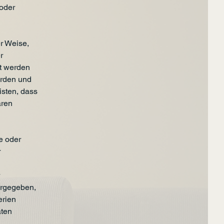
 oder
r Weise,
r
et werden
erden und
sten, dass
aren
he oder
r
orgegeben,
erien
aten