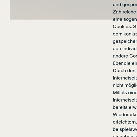
und gespei
Zahlreiche
eine sogen
Cookies. S
dem konkre
gespeicher
den indivi
andere Coo
über die ei
Durch den 
Internetsei
nicht mögl
Mittels ei
Internetse
bereits er
Wiedererke
erleichtern
beispielsw
eingeben, 