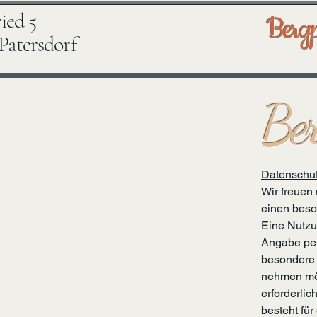
ried 5
Bergp
Patersdorf
Ber
Datenschut
Wir freuen
einen beso
Eine Nutzu
Angabe per
besondere 
nehmen möc
erforderli
besteht für