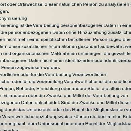
sort oder Ortswechsel dieser natürlichen Person zu analysieren
gen.
nymisierung
sierung ist die Verarbeitung personenbezogener Daten in eine
 die personenbezogenen Daten ohne Hinzuziehung zusätzliche
nen nicht mehr einer spezifischen betroffenen Person zugeordn
fern diese zusätzlichen Informationen gesondert aufbewahrt w
n und organisatorischen Maßnahmen unterliegen, die gewährlei
nbezogenen Daten nicht einer identifizierten oder identifizierb
n Person zugewiesen werden.
rtlicher oder für die Verarbeitung Verantwortlicher
icher oder für die Verarbeitung Verantwortlicher ist die natürlic
 Person, Behörde, Einrichtung oder andere Stelle, die allein ode
mit anderen über die Zwecke und Mittel der Verarbeitung von
zogenen Daten entscheidet. Sind die Zwecke und Mittel dieser
ng durch das Unionsrecht oder das Recht der Mitgliedstaaten v
r Verantwortliche beziehungsweise können die bestimmten Krit
ennung nach dem Unionsrecht oder dem Recht der Mitgliedsta
n werden.