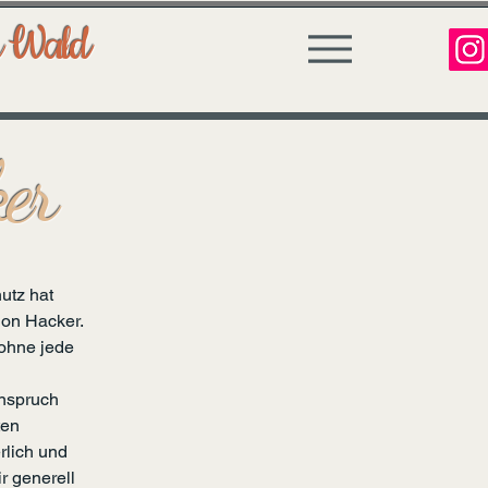
n Wald
ker
utz hat
ion Hacker.
 ohne jede
n
Anspruch
ten
rlich und
r generell