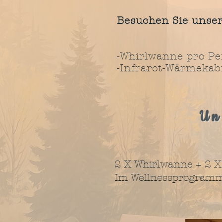
Besuchen Sie uns
und lassen 
-Whirlwanne pro 
-Infrarot-W
2 Pe
3 Pe
Un
2 X Whirlwan
Im Wellnessprogramm 
- Zeits
- 1 Fla