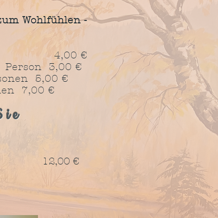
d zum Wohlfühlen -
Zusatz) 4,00 €
rson 3,00 €
,00 €
0 €
Sie
ne 12,00 €