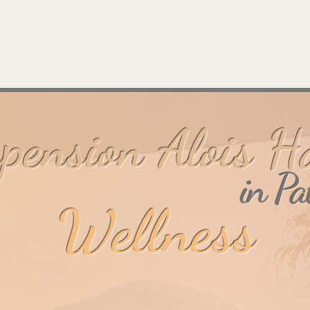
pension Alois H
in Pa
Wellness