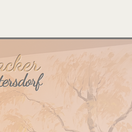
acker
tersdorf