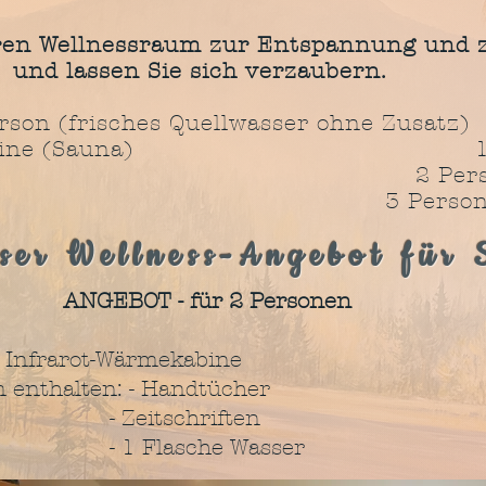
eren Wellnessraum zur Entspannung un
Sie sich verzaubern.
Person (frisches Quellwasser ohne 
ärmekabine (Sauna) 1 Pe
rsonen 5
rsonen 7,0
ser Wellness-Angebot für 
ANGEBOT - für 2 Personen
ne + 2 X Infrarot-Wärmekabi
enthalten: - Handtücher
chriften
sche Wasser