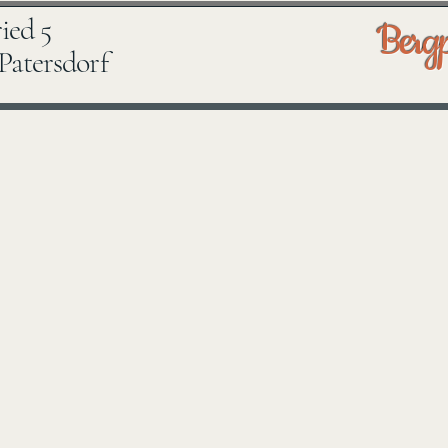
ried 5
Bergp
Patersdorf